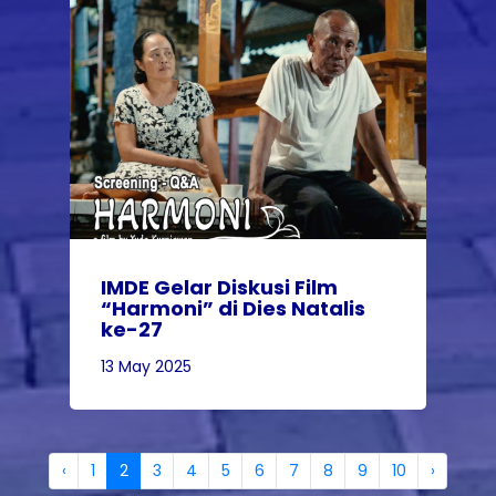
IMDE Gelar Diskusi Film
“Harmoni” di Dies Natalis
ke-27
13 May 2025
‹
1
2
3
4
5
6
7
8
9
10
›