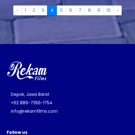
‹
1
2
3
4
5
6
7
8
9
10
›
Depok, Jawa Barat
+62 889-7356-1754
info@rekamfilms.com
Follow us