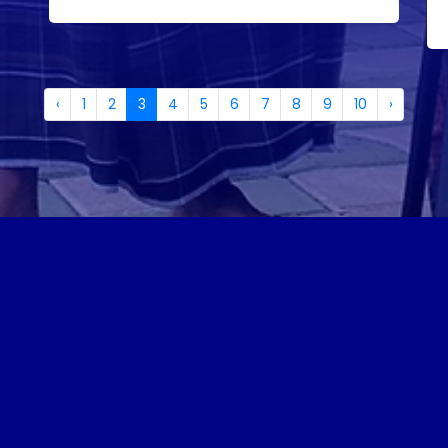
‹
1
2
3
4
5
6
7
8
9
10
›