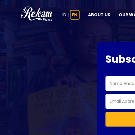
ID
|
EN
ABOUT US
OUR W
Subs